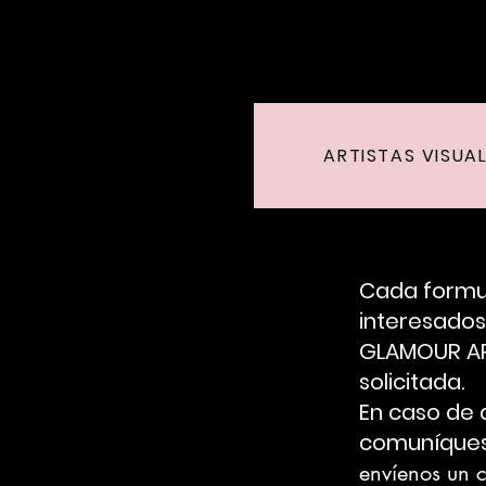
ARTISTAS VISUA
Cada formul
interesados 
GLAMOUR ART
solicitada.
En caso de 
comuníques
envíenos un 