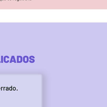
LICADOS
errado.