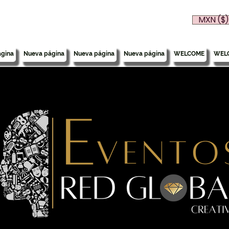
MXN ($)
gina
Nueva página
Nueva página
Nueva página
WELCOME
WEL