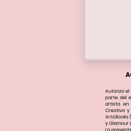
A
Autorizo e
parte del 
artista en
Creativa y
Art&Books (
y Glamour L
La present