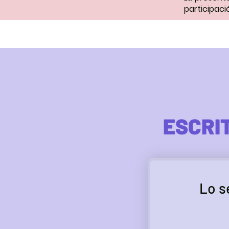
participac
ESCRI
Lo s