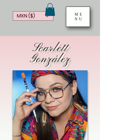
ME
MXN ($)
NU
Scarlett
González