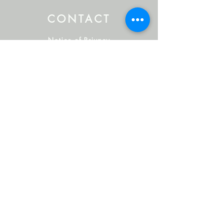
CONTACT
Notice of Privacy
Terms and Conditions
CONTACT
Notice of Privacy
Notice of Privacy
Notice of Privacy
Notice of Privacy
Notice of Privacy
CONTACT