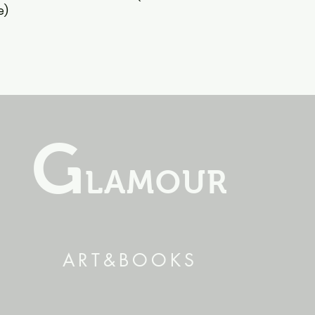
e)
G
LAMOUR
ART&BOOKS