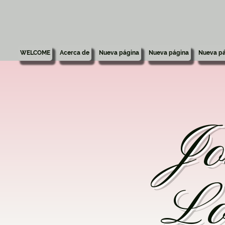
WELCOME
Acerca de
Nueva página
Nueva página
Nueva pá
Jo
Lo