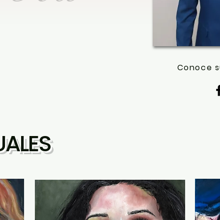
Conoce s
UALES