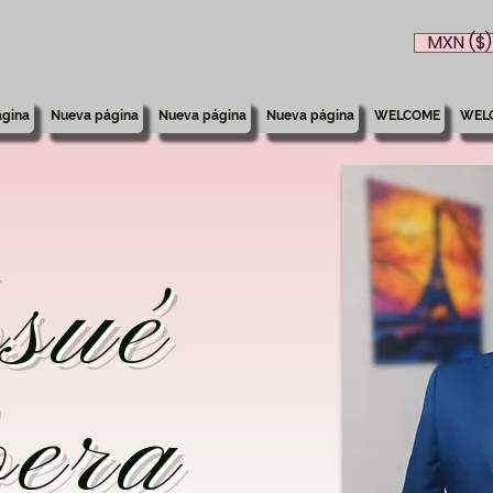
MXN ($)
gina
Nueva página
Nueva página
Nueva página
WELCOME
WEL
sué
era