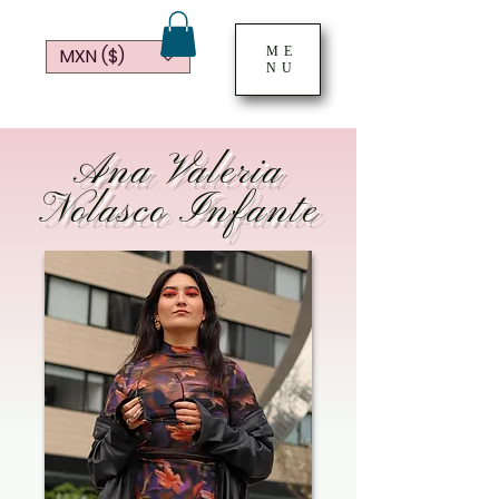
ME
MXN ($)
NU
Ana Valeria
Nolasco Infante