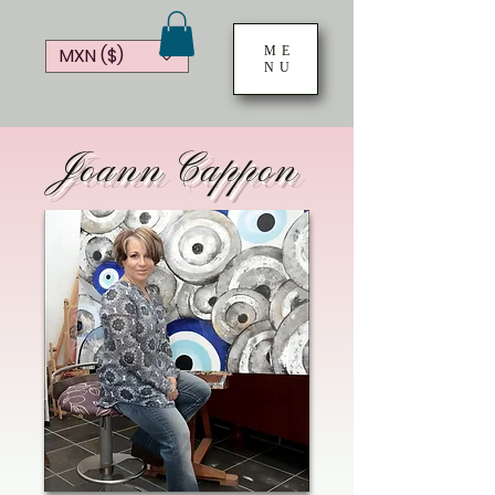
ME
MXN ($)
NU
Joann Cappon