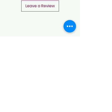
Leave a Review
CONTACT
Notice of Privacy
Terms and Conditions
CONTACT
Notice of Privacy
Notice of Privacy
Notice of Privacy
Notice of Privacy
Notice of Privacy