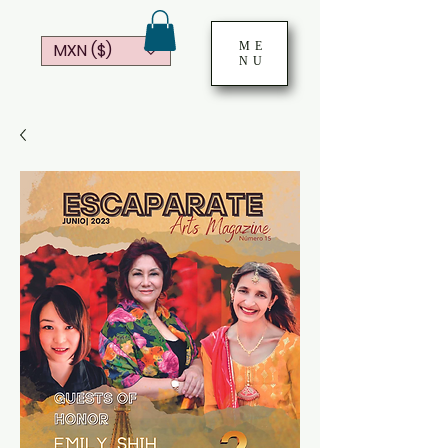
ME
MXN ($)
NU