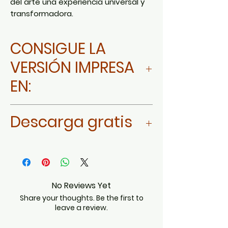
del arte una experiencia universal y
transformadora.
CONSIGUE LA
VERSIÓN IMPRESA
EN:
Ir a AMAZON MÉXICO
Descarga gratis
Ir a AMAZON ESTADOS UNIDOS Y
LATINOAMERICA
Da click aquí
Ir a AMAZON ESPAÑA
No Reviews Yet
Share your thoughts. Be the first to
leave a review.