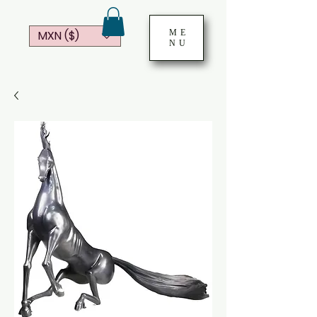
ME
MXN ($)
NU