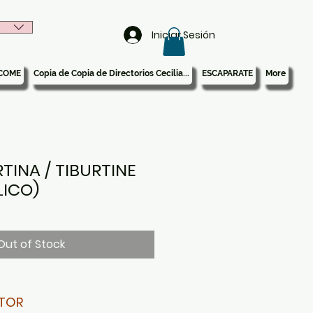
Iniciar Sesión
COME
Copia de Copia de Directorios Cecilia...
ESCAPARATE
More
RTINA / TIBURTINE
LICO)
Out of Stock
TOR