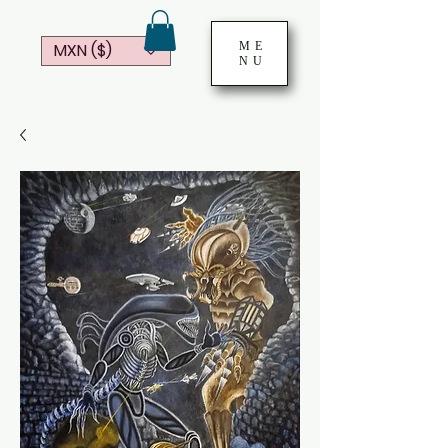
ME
MXN ($)
NU