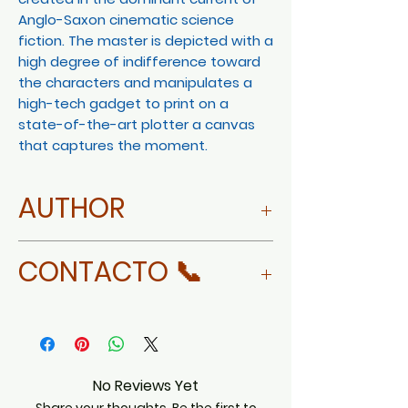
Anglo-Saxon cinematic science
fiction. The master is depicted with a
high degree of indifference toward
the characters and manipulates a
high-tech gadget to print on a
state-of-the-art plotter a canvas
that captures the moment.
AUTHOR
MORE ABOUT XORGE GORGON
CONTACTO 📞
WHATSAPP
No Reviews Yet
Share your thoughts. Be the first to