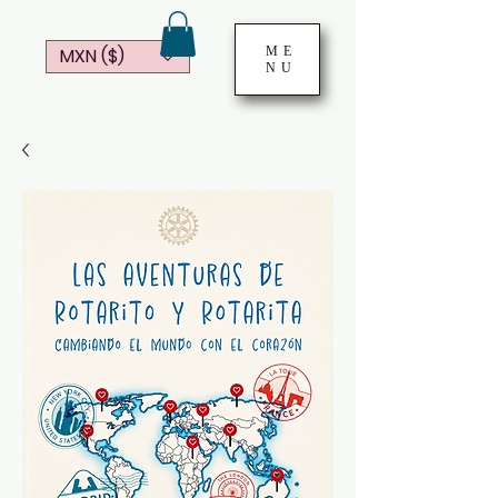
ME
MXN ($)
NU