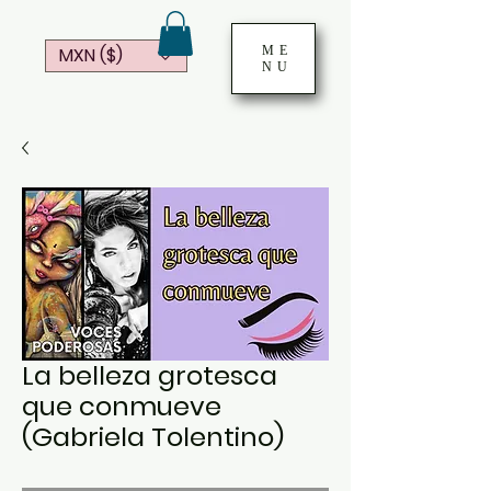
ME
MXN ($)
NU
La belleza grotesca
que conmueve
(Gabriela Tolentino)