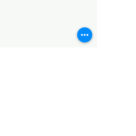
Notice of Privacy
Terms and Conditions
CONTACT
Notice of Privacy
Notice of Privacy
Notice of Privacy
Notice of Privacy
Notice of Privacy
CONTACT
+52 5538853925
+52 5538853925