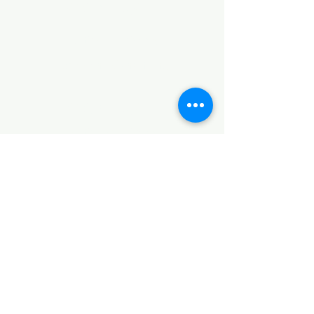
CONTACT
Notice of Privacy
Terms and Conditions
CONTACT
Notice of Privacy
Notice of Privacy
Notice of Privacy
Notice of Privacy
Notice of Privacy
CONTACT
+52 5538853925