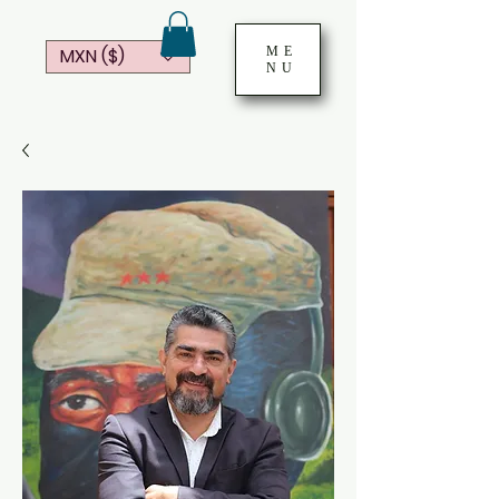
ME
MXN ($)
NU