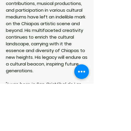
contributions, musical productions,
and participation in various cultural
mediums have left an indelible mark
on the Chiapas artistic scene and
beyond. His multifaceted creativity
continues to enrich the cultural
landscape, carrying with it the
essence and diversity of Chiapas to
new heights. His legacy will endure as
a cultural beacon, inspiring future
generations.
"I was born in San Cristóbal de Las
Casas. Throughout my life, I have
had the opportunity to take on
various roles that have enriched my
artistic and cultural journey. I have
been a primary school teacher,
storyteller, puppeteer, and director