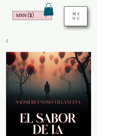
ME
MXN ($)
NU