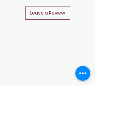
Leave a Review
CONTACT
Notice of Privacy
Terms and Conditions
CONTACT
Notice of Privacy
Notice of Privacy
Notice of Privacy
Notice of Privacy