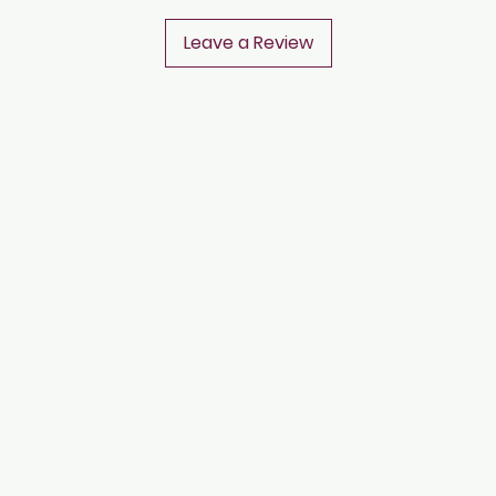
Leave a Review
CONTACT
Notice of Privacy
Notice of Privacy
Notice of Privacy
Notice of Privacy