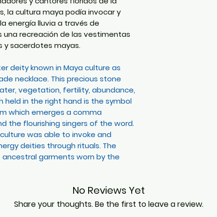
nadores y cantores floridos de la
s, la cultura maya podía invocar y
a energía lluvia a través de
es una recreación de las vestimentas
es y sacerdotes mayas.
er deity known in Maya culture as
 jade necklace. This precious stone
ter, vegetation, fertility, abundance,
 held in the right hand is the symbol
from which emerges a comma
d the flourishing singers of the word.
 culture was able to invoke and
rgy deities through rituals. The
he ancestral garments worn by the
No Reviews Yet
Share your thoughts. Be the first to leave a review.