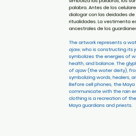
simboliza las palabras, los sa
palabra. Antes de los celulare
dialogar con las deidades de l
ritualidades. La vestimenta 
ancestrales de los guardian
The artwork represents a wat
ajaw
, who is constructing its
symbolizes the energies of wa
health, and balance. The glyph
of
ajaw
(the water deity), 
symbolizing words, healers, an
Before cell phones, the Maya
communicate with the rain ene
clothing is a recreation of t
Maya guardians and priests.