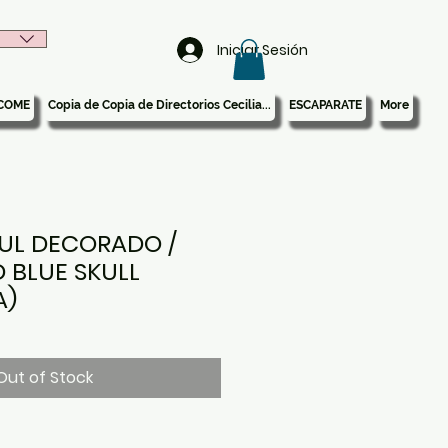
Iniciar Sesión
COME
Copia de Copia de Directorios Cecilia...
ESCAPARATE
More
UL DECORADO /
 BLUE SKULL
A)
Out of Stock