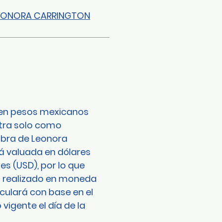
EONORA CARRINGTON
o en pesos mexicanos
tra solo como
 obra de Leonora
á valuada en dólares
s (USD), por lo que
o realizado en moneda
lculará con base en el
vigente el día de la