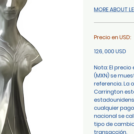
MORE ABOUT L
Precio en USD:
126, 000 USD
Nota: El preci
(MXN) se mues
referencia. La
Carrington est
estadounidense
cualquier pag
nacional se ca
tipo de cambio 
transacción.