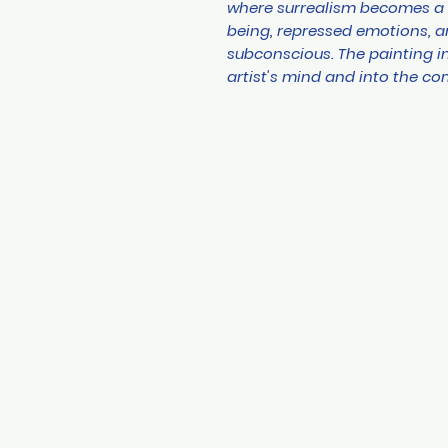
where surrealism becomes a ve
being, repressed emotions, a
subconscious. The painting in
artist's mind and into the co
CONTACT