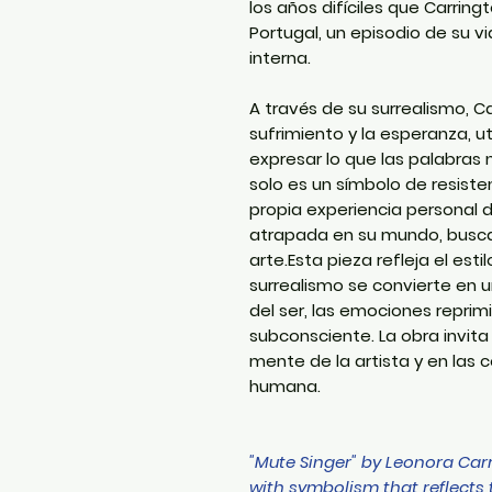
los años difíciles que Carrin
Portugal, un episodio de su v
interna.
A través de su surrealismo, C
sufrimiento y la esperanza, u
expresar lo que las palabras 
solo es un símbolo de resisten
propia experiencia personal de
atrapada en su mundo, busca 
arte.Esta pieza refleja el est
surrealismo se convierte en un
del ser, las emociones reprim
subconsciente. La obra invita
mente de la artista y en las 
humana.
"Mute Singer" by Leonora Carri
with symbolism that reflects 