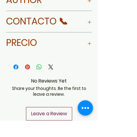
MORE ABOUT ALEJANDRO
CONTACTO 📞
VELASCO
WHATSAPP
PRECIO
Chica (65 x 32 x 30 cm):
Grande (165 x 80 x 63
cm): $732,000
No Reviews Yet
Share your thoughts. Be the first to
leave a review.
Leave a Review