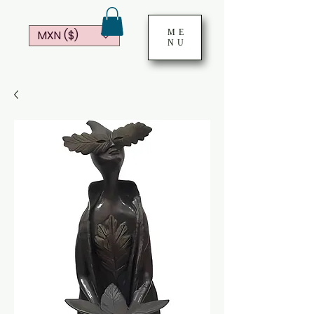
ME
MXN ($)
NU