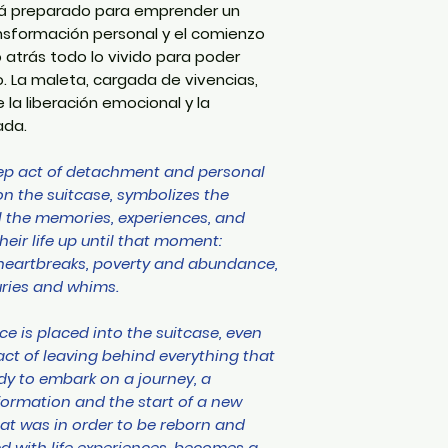
stá preparado para emprender un
ansformación personal y el comienzo
atrás todo lo vivido para poder
 La maleta, cargada de vivencias,
 la liberación emocional y la
ada.
deep act of detachment and personal
on the suitcase, symbolizes the
all the memories, experiences, and
eir life up until that moment:
 heartbreaks, poverty and abundance,
uries and whims.
ce is placed into the suitcase, even
act of leaving behind everything that
ady to embark on a journey, a
ormation and the start of a new
hat was in order to be reborn and
led with life experiences, becomes a