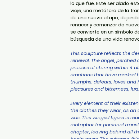
lo que fue. Este ser alado e
viaje, una metáfora de la tr
de una nueva etapa, dejando 
renacer y comenzar de nuevo.
se convierte en un símbolo de
búsqueda de una vida renov
This sculpture reflects the 
renewal. The angel, perched 
process of storing within it 
emotions that have marked th
triumphs, defeats, loves and
pleasures and bitterness, lux
Every element of their existen
the clothes they wear, as an 
was. This winged figure is re
metaphor for personal transf
chapter, leaving behind all t
begin anew. The suitcase, fil