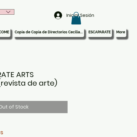
Iniciar Sesión
COME
Copia de Copia de Directorios Cecilia...
ESCAPARATE
More
RATE ARTS
revista de arte)
Out of Stock
is