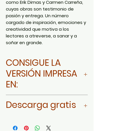
como Erik Dimas y Carmen Carreña,
cuyas obras son testimonio de
pasión y entrega. Un número
cargado de inspiración, emociones y
creatividad que motiva a los
lectores a atreverse, a sanar y a
soñar en grande.
CONSIGUE LA
VERSIÓN IMPRESA
EN:
Ir a AMAZON MÉXICO
Descarga gratis
Ir a AMAZON ESTADOS UNIDOS Y
LATINOAMERICA
Da click aquí
Ir a AMAZON ESPAÑA