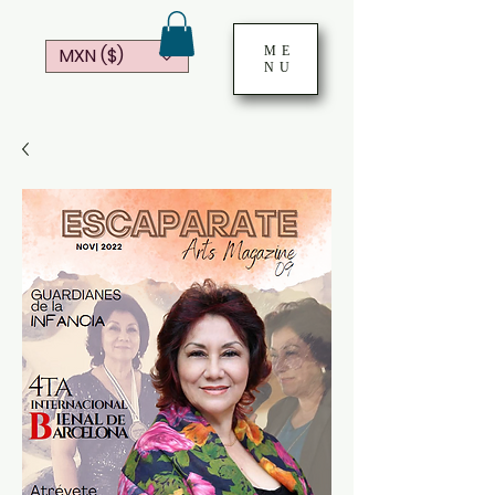
ME
MXN ($)
NU