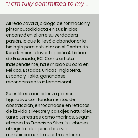
“I am fully committed to my 
painting—it is my passion! And 
at the same time, a deeply 
Alfredo Zavala, biólogo de formación y
human need… Perhaps, to 
pintor autodidacta en sus inicios,
encontró en el arte su verdadera
transcend and leave a humble 
pasión, lo que lo llevó a abandonar la
legacy to those close and dear 
biología para estudiar en el Centro de
to me.”
Residencias e Investigación Artística
de Ensenada, BC. Como artista
independiente, ha exhibido su obra en
México, Estados Unidos, Inglaterra,
España y Tokio, ganándose
reconocimiento internacional.
Su estilo se caracteriza por ser
figurativo con fundamentos de
abstracción, enfocándose en retratos
de la vida silvestre y paisajes naturales,
tanto terrestres como marinos. Según
el maestro Francisco Silva, “su obra es
el registro de quien observa
minuciosamente nuestro entorno