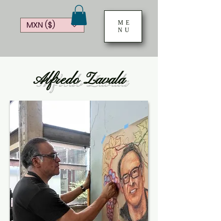
ME
MXN ($)
NU
Alfredo Zavala