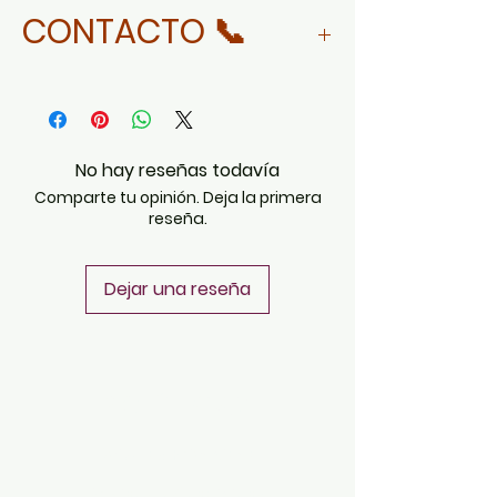
MORE ABOUT ROSY AYALA
CONTACTO 📞
NEVARES
WHATSAPP
No hay reseñas todavía
Comparte tu opinión. Deja la primera
reseña.
Dejar una reseña
POLÍTICAS
Aviso de Privacidad
Términos y Condiciones