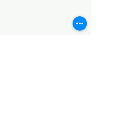
PLATAFORMAS
Revista descargable e impresa
Librería virtual
Galería de arte virtual
Eventos presenciales y virtuales
Videopodcast
CONTACTO
+52 5538853925
+52 5635769009
Dirección
Ciudad de México, México.