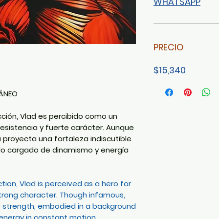
WHATSAPP
PRECIO
$15,340
ÁNEO
icción, Vlad es percibido como un
esistencia y fuerte carácter. Aunque
a proyecta una fortaleza indiscutible
do cargado de dinamismo y energía
tion, Vlad is perceived as a hero for
 strong character. Though infamous,
le strength, embodied in a background
nergy in constant motion.