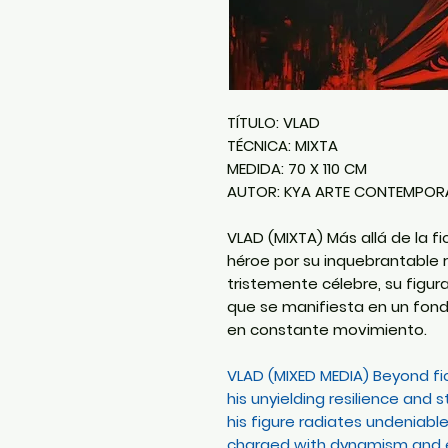
TÍTULO:
VLAD
TÉCNICA:
MIXTA
MEDIDA:
70 X 110 CM
AUTOR:
KYA ARTE CONTEMPOR
VLAD (MIXTA) Más allá de la f
héroe por su inquebrantable r
tristemente célebre, su figur
que se manifiesta en un fon
en constante movimiento.
VLAD (MIXED MEDIA) Beyond fic
his unyielding resilience and
his figure radiates undeniab
charged with dynamism and e