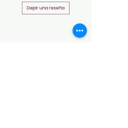
Dejar una reseña
POLÍTICAS
Aviso de Privacidad
Términos y Condiciones
PLATAFORMAS
Revista descargable e impresa
Librería virtual
Galería de arte virtual
Eventos presenciales y virtuales