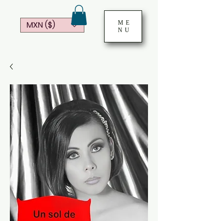
ME
MXN ($)
NU