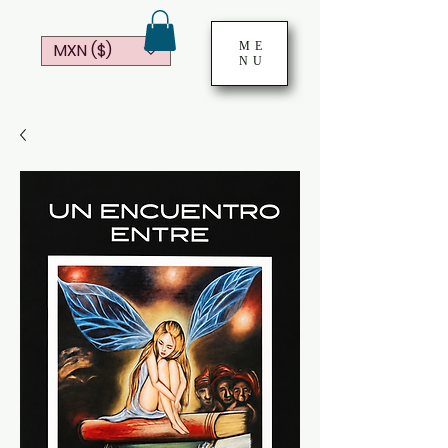
ME
MXN ($)
NU