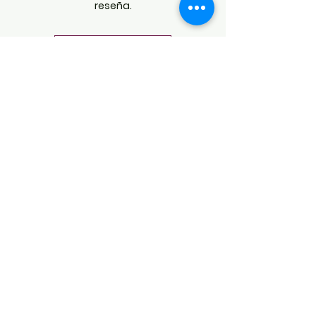
reseña.
Dejar una reseña
POLÍTICAS
Aviso de Privacidad
Términos y Condiciones
PLATAFORMAS
Revista descargable e impresa
Librería virtual
Galería de arte virtual