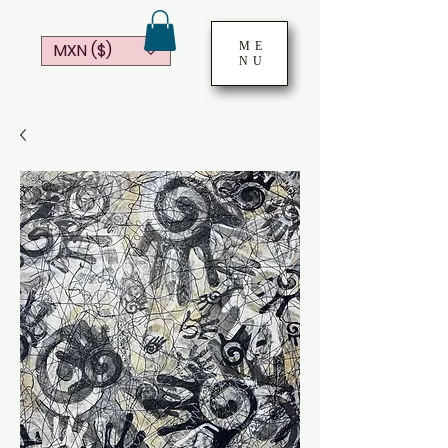
ME
MXN ($)
NU