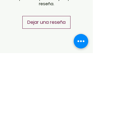
reseña.
Dejar una reseña
POLÍTICAS
Aviso de Privacidad
Términos y Condiciones
PLATAFORMAS
Revista descargable e impresa
Librería virtual
Galería de arte virtual