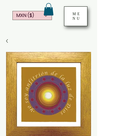
ME
MXN ($)
NU