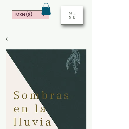
ME
MXN ($)
NU