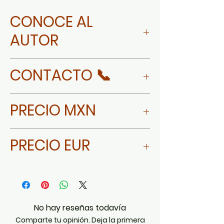
CONOCE AL
AUTOR
Más sobre Águeda Vereda
CONTACTO 📞
Manchego
WHATSAPP
PRECIO MXN
$24,000
PRECIO EUR
$1,200
No hay reseñas todavía
Comparte tu opinión. Deja la primera