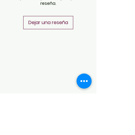
reseña.
Dejar una reseña
POLÍTICAS
Aviso de Privacidad
Términos y Condiciones
PLATAFORMAS
Revista descargable e impresa
Librería virtual
Galería de arte virtual