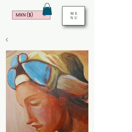
ME
MXN ($)
NU