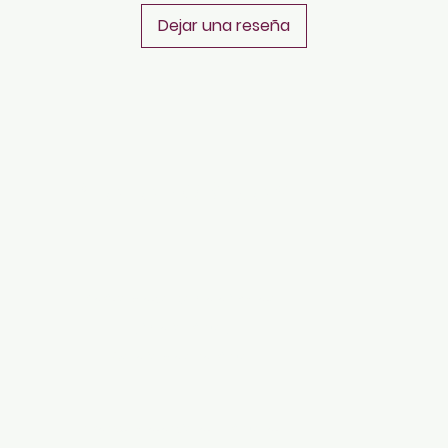
Dejar una reseña
PLATAFORMAS
Revista descargable e impresa
Librería virtual
Galería de arte virtual
Eventos presenciales y virtuales