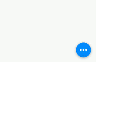
POLÍTICAS
Aviso de Privacidad
Términos y Condiciones
PLATAFORMAS
Revista descargable e impresa
Librería virtual
Galería de arte virtual
Eventos presenciales y virtuales
Videopodcast
CONTACTO