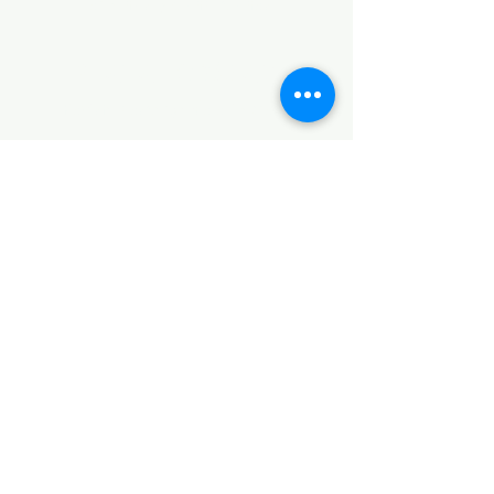
Términos y Condiciones
PLATAFORMAS
Revista descargable e impresa
Librería virtual
Galería de arte virtual
Eventos presenciales y virtuales
Videopodcast
CONTACTO
+52 5538853925
+52 5635769009
Dirección
Ciudad de México, México.