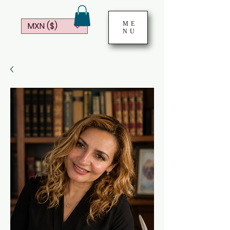
ME
MXN ($)
NU