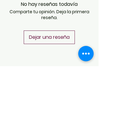
No hay reseñas todavía
Comparte tu opinión. Deja la primera
reseña.
Dejar una reseña
POLÍTICAS
Aviso de Privacidad
Términos y Condiciones
PLATAFORMAS
Revista descargable e impresa
Librería virtual