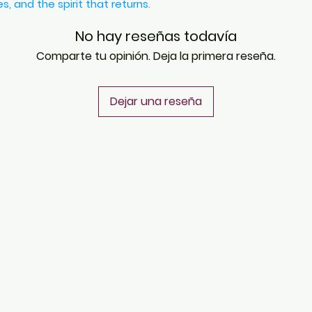
, and the spirit that returns.
No hay reseñas todavía
Comparte tu opinión. Deja la primera reseña.
Dejar una reseña
PLATAFORMAS
Revista descargable e impresa
Librería virtual