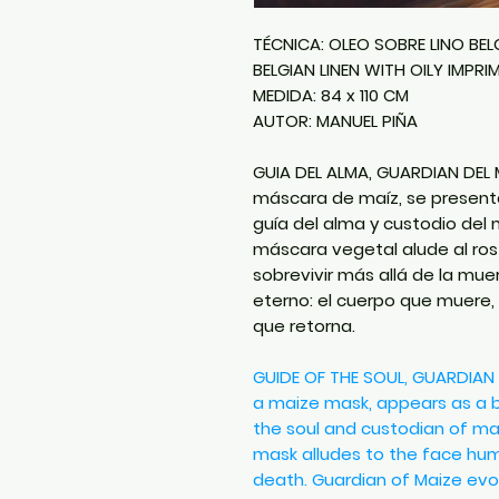
TÉCNICA: OLEO SOBRE LINO BE
BELGIAN LINEN WITH OILY IMPR
MEDIDA: 84 x 110 CM
AUTOR: MANUEL PIÑA
GUIA DEL ALMA, GUARDIAN DEL M
máscara de maíz, se presen
guía del alma y custodio del
máscara vegetal alude al ro
sobrevivir más allá de la mue
eterno: el cuerpo que muere, 
que retorna.
GUIDE OF THE SOUL, GUARDIAN 
a maize mask, appears as a b
the soul and custodian of ma
mask alludes to the face hu
death. Guardian of Maize evo