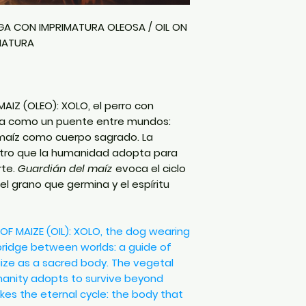
LGA CON IMPRIMATURA OLEOSA / OIL ON
IMATURA
AIZ (OLEO): XOLO, el perro con
ta como un puente entre mundos:
 maíz como cuerpo sagrado. La
stro que la humanidad adopta para
rte.
Guardián del maíz
evoca el ciclo
el grano que germina y el espíritu
OF MAIZE (OIL):
XOLO, the dog wearing
ridge between worlds: a guide of
ize as a sacred body. The vegetal
manity adopts to survive beyond
kes the eternal cycle: the body that