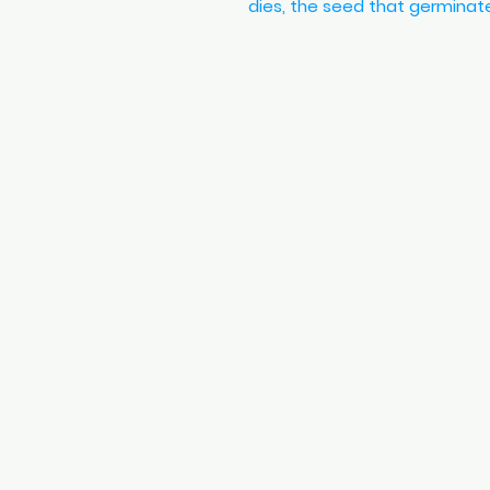
dies, the seed that germinates
POLÍTICAS
Aviso de Privacidad