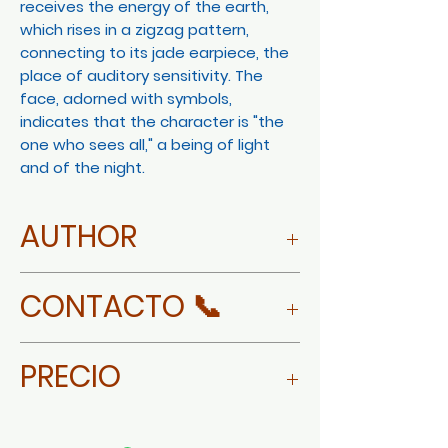
receives the energy of the earth,
which rises in a zigzag pattern,
connecting to its jade earpiece, the
place of auditory sensitivity. The
face, adorned with symbols,
indicates that the character is "the
one who sees all," a being of light
and of the night.
AUTHOR
MORE ABOUT ANTÚN KOJTOM
CONTACTO 📞
LAM
WHATSAPP
PRECIO
$35,000 MXN