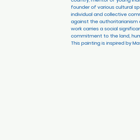
founder of various cultural 
individual and collective co
against the authoritarianism 
work carries a social signifi
commitment to the land, huma
This painting is inspired by M
POLÍTICAS