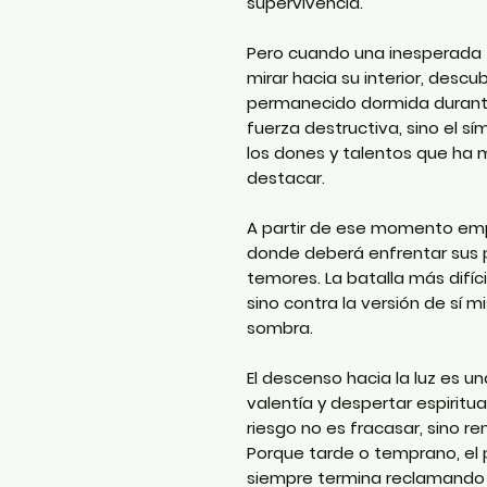
supervivencia.
Pero cuando una inesperada fr
mirar hacia su interior, desc
permanecido dormida durante
fuerza destructiva, sino el s
los dones y talentos que ha 
destacar.
A partir de ese momento emp
donde deberá enfrentar sus p
temores. La batalla más difíc
sino contra la versión de sí m
sombra.
El descenso hacia la luz es un
valentía y despertar espiritu
riesgo no es fracasar, sino r
Porque tarde o temprano, el 
siempre termina reclamando