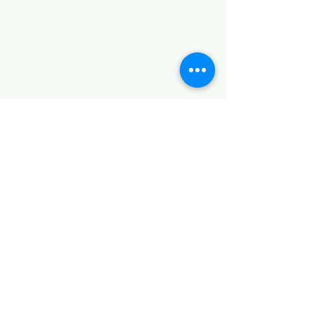
Términos y Condiciones
PLATAFORMAS
Revista descargable e impresa
Librería virtual
Galería de arte virtual
Eventos presenciales y virtuales
Videopodcast
CONTACTO
+52 5538853925
+52 5635769009
Dirección