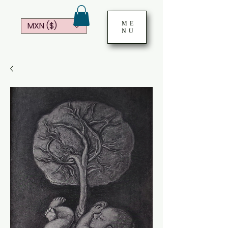
ME
MXN ($)
NU