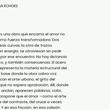
AN ECHOES
s una obra que encarna el amor no
omo fuerza transformadora. Dos
as curvas, la otra de trazos
 energía, se atraviesan sin pedir
por ese encuentro. No hay distancia
cto, y también consecuencia. El acero
, representa la materia estructural del
a base donde la obra cobra voz:
an el arte urbano, el grito del
 que no espera aprobación. Allí, donde
 anclan, aparecen palabras, color,
a propone que el amor —como el arte
e del contraste, del cruce a veces
Y en esa fricción, en esa colisión