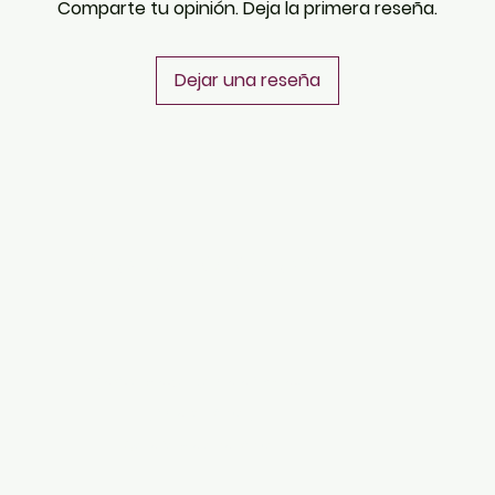
Comparte tu opinión. Deja la primera reseña.
Dejar una reseña
PLATAFORMAS
Revista descargable e impresa
Librería virtual
Galería de arte virtual