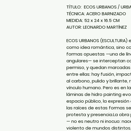
TÍTULO:
ECOS URBANOS / URB
TÉCNICA:
ACERO BARNIZADO
MEDIDA:
52 x 24 x 16.5 CM
AUTOR:
LEONARDO MARTÍNEZ
ECOS URBANOS (ESCULTURA)
e
como idea romántica, sino c
formas opuestas —una de líne
angulares— se interceptan con
permiso, y quedan marcadas 
entre ellas: hay fusión, impa
al carbono, pulido y brillante
vínculo humano. Pero es en l
láminas de hidro painting evoc
espacio público, la expresión
las raíces de estas formas se
protesta y presencia.La obr
— no es neutro ni inocuo: nac
violento de mundos distintos. 