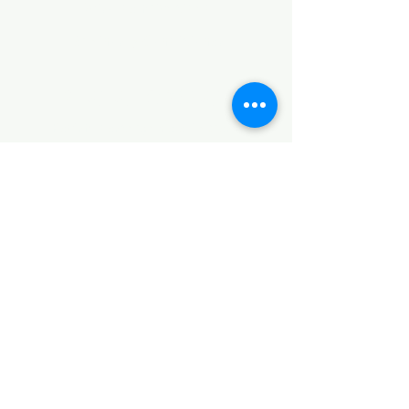
Aviso de Privacidad
Términos y Condiciones
PLATAFORMAS
Revista descargable e impresa
Librería virtual
Galería de arte virtual
Eventos presenciales y virtuales
Videopodcast
CONTACTO
+52 5538853925
+52 5635769009