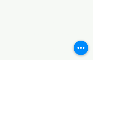
POLÍTICAS
Aviso de Privacidad
Términos y Condiciones
PLATAFORMAS
Revista descargable e impresa
Librería virtual
Galería de arte virtual
Eventos presenciales y virtuales
Videopodcast
CONTACTO