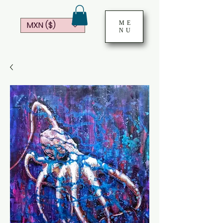
ME
MXN ($)
NU