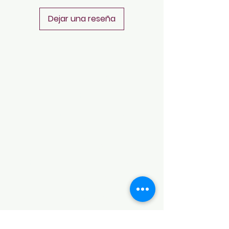
Dejar una reseña
POLÍTICAS
Aviso de Privacidad
Términos y Condiciones
PLATAFORMAS
Revista descargable e impresa
Librería virtual
Galería de arte virtual
Eventos presenciales y virtuales