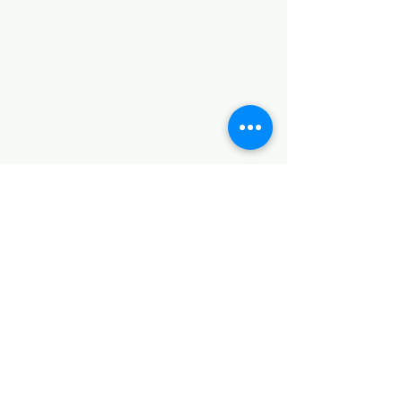
POLÍTICAS
Aviso de Privacidad
Términos y Condiciones
PLATAFORMAS
Revista descargable e impresa
Librería virtual
Galería de arte virtual
Eventos presenciales y virtuales
Videopodcast
CONTACTO
+52 5538853925