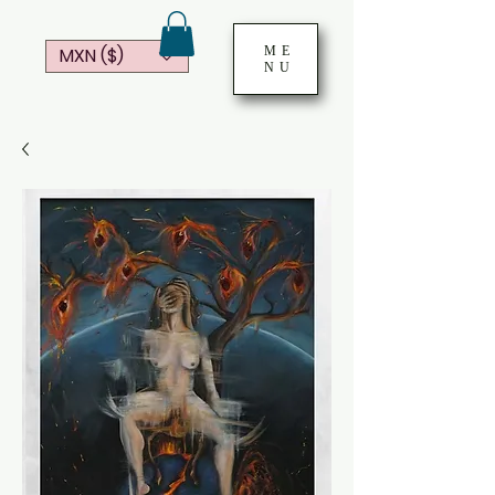
ME
MXN ($)
NU