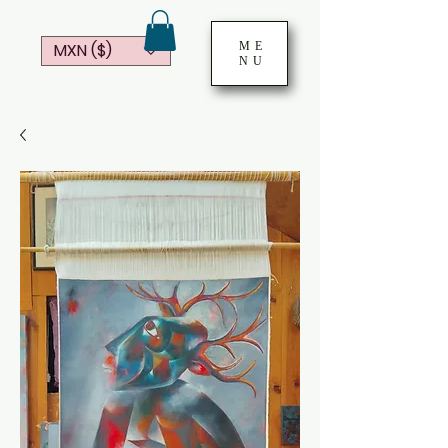
ME
MXN ($)
NU