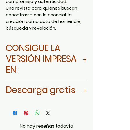
compromiso y autenticidad.
Una revista para quienes buscan
encontrarse con lo esencial: la
creación como acto de homenaje,
búsqueda y revelación.
CONSIGUE LA
VERSIÓN IMPRESA
EN:
Ir a AMAZON MÉXICO
Descarga gratis
Ir a AMAZON ESTADOS UNIDOS Y
LATINOAMERICA
Da click aquí
Ir a AMAZON ESPAÑA
No hay reseñas todavía