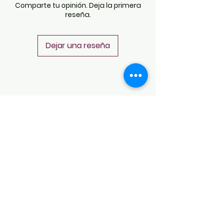
Comparte tu opinión. Deja la primera
reseña.
Dejar una reseña
POLÍTICAS
Aviso de Privacidad
Términos y Condiciones
PLATAFORMAS
Revista descargable e impresa
Librería virtual
Galería de arte virtual