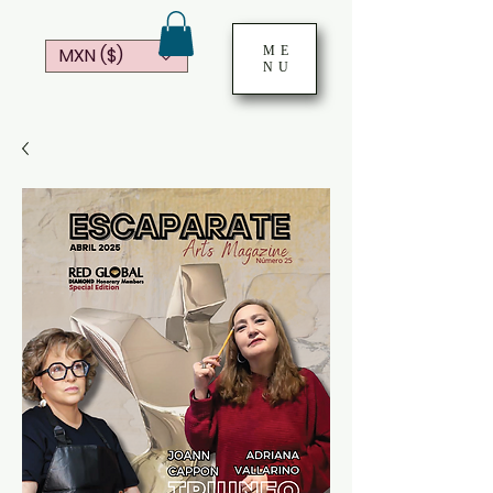
ME
MXN ($)
NU